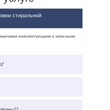
новки стиральной
 заканчивая комплектующими и запасными
о?
овины)?