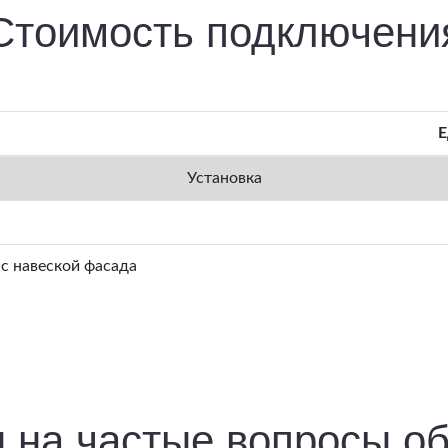
Стоимость подключени
Е
Установка
с навеской фасада
 на частые вопросы об