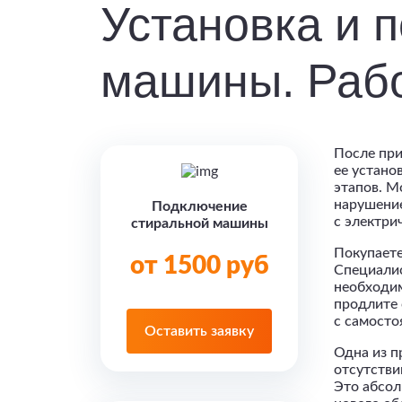
Установка и 
машины. Рабо
После при
ее устано
этапов. М
нарушение
Подключение
с электри
стиральной машины
Покупаете
от 1500 руб
Специалис
необходим
продлите 
с самосто
Оставить заявку
Одна из п
отсутстви
Это абсол