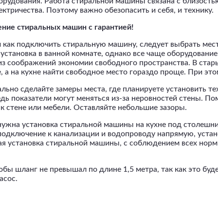
орудования. Работа стиральной машины связана с близост
ектричества. Поэтому важно обезопасить и себя, и технику.
ние стиральных машин с гарантией!
 как подключить стиральную машину, следует выбрать мест
 установка в ванной комнате, однако все чаще оборудовани
из соображений экономии свободного пространства. В ста
, а на кухне найти свободное место гораздо проще. При эт
льно сделайте замеры места, где планируете установить те
едь показатели могут меняться из-за неровностей стены. П
к стене или мебели. Оставляйте небольшие зазоры.
нужна установка стиральной машины на кухне под столешн
одключение к канализации и водопроводу напрямую, установ
я установка стиральной машины, с соблюдением всех норм 
обы шланг не превышал по длине 1,5 метра, так как это буд
асос.