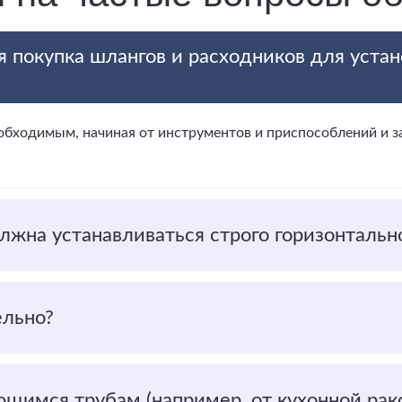
я покупка шлангов и расходников для уста
еобходимым, начиная от инструментов и приспособлений и
лжна устанавливаться строго горизонтальн
ельно?
щимся трубам (например, от кухонной рак