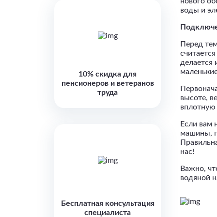
нового об
воды и эл
Подключе
Перед тем
считается
делается 
маленькие
10% скидка для
пенсионеров и ветеранов
Первонача
труда
высоте, в
вплотную 
Если вам 
машины, п
Правильна
нас!
Важно, чт
водяной н
Бесплатная консультация
специалиста