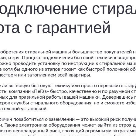
подключение стир
та с гарантией
обретения стиральной машины большинство покупателей не
вки, и зря. Процесс подключения бытовой техники к водопр
ожно проводить установку по инструкции к стиральной маш
 хотя бы одного из этапов грозит как быстрой поломкой об
чеством или затоплением всей квартиры.
 ли вы новую бытовую технику или просто перевозите ста
ты компании «ПеГаз» быстро, качественно и по разумной ст
ых для правильной работы вашей машинки. Доверившись п
срок службы стирального оборудования, но и сможете избе
ятельной установкой.
ричин позаботиться о заземлении — это высокий риск получ
и. Также электроника оборудования может выйти из строя д
ютно неоправданный риск, грозящий огромными затратами 